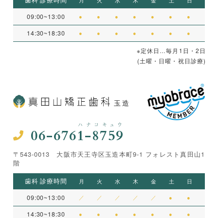
歯科 診療時間
月
火
水
木
金
土
日
09:00~13:00
●
●
●
●
●
●
●
14:30~18:30
●
●
●
●
●
●
●
※定休日…毎月1日・2日
(土曜・日曜・祝日診療)
玉造
ハナコキュウ
06-6761-8759
〒543-0013 大阪市天王寺区玉造本町9-1 フォレスト真田山1
階
歯科 診療時間
月
火
水
木
金
土
日
09:00~13:00
／
／
／
／
／
●
●
14:30~18:30
●
●
●
●
●
●
●